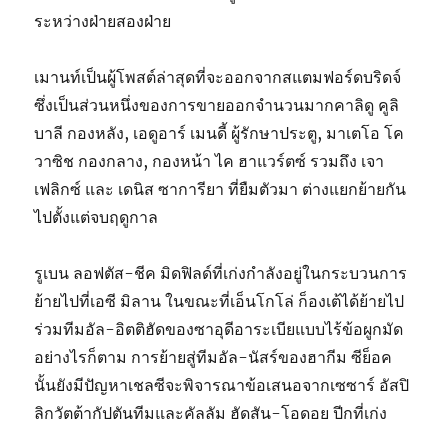
ระหว่างฝ่ายสองฝ่าย
เมานท์เป็นผู้โพสต์ล่าสุดที่จะออกจากสแตมฟอร์ดบริดจ์
ซึ่งเป็นส่วนหนึ่งของการขายออกจำนวนมากคาลิดู คูลิ
บาลี กองหลัง, เอดูอาร์ เมนดี้ ผู้รักษาประตู, มาเตโอ โค
วาซิช กองกลาง, กองหน้า ไค ฮาแวร์ตซ์ รวมถึง เจา
เฟลิกซ์ และ เดนิส ซาการียา ที่ยืมตัวมา ต่างแยกย้ายกัน
ไปตั้งแต่จบฤดูกาล
รูเบน ลอฟตัส-ชีค มิดฟิลด์ที่เก่งกำลังอยู่ในกระบวนการ
ย้ายไปที่เอซี มิลาน ในขณะที่เอ็นโกโล่ ก็องเต้ได้ย้ายไป
ร่วมทีมอัล-อิตติฮัดของซาอุดีอาระเบียแบบไร้ข้อผูกมัด
อย่างไรก็ตาม การย้ายสู่ทีมอัล-นัสร์ของฮากีม ซีย็อค
นั้นยังมีปัญหาเชลซีจะพิจารณาข้อเสนอจากเซซาร์ อัสปิ
ลิกวัตต้ากัปตันทีมและคัลลัม ฮัดสัน-โอดอย ปีกที่เก่ง