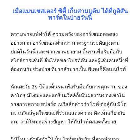
เมื่อแมนเชสเตอร์ ซิตี้ เก็บสามแต้ม ได้ที่กูดิสัน
พาร์คในบ่ายวันนี้
ความพ่ายแพ้ทำให้ ความหวังของอาร์เซนอลลดลง
อย่างมาก อาร์เซนอลต่ำกว่า มาตรฐานระดับสูงตาม
ปกติในวันนี้ และพวกเขาพยายาม ดิ้นรนเพื่อรับมือกับ
สไตล์การเล่นที่ ลื่นไหลของไบรท์ตัน และผู้เล่นคนหนึ่งที่
ต้องทนกับช่วงบ่าย ที่ยากลำบากเป็น พิเศษก็คือเบนไวท์
นักเตะวัย 25 ปีต้องดิ้นรน เพื่อรับมือกับการคุกคาม ของ
คาโอรุ มิโตมะและแกรี่ เนวิลล์ก็เน้นผลงานของเขาใน
รายการสกาย สปอร์ต เนวิลล์กล่าวว่า ไวท์ ต่อสู้กับ มิโต
มะ เนวิลล์พูดในขณะที่ร่วมแสดงความ คิดเห็นเกี่ยวกับ
เกม ว่ามิโทมะสร้างปัญหา ให้กับไวท์ตลอดทั้งบ่าย
“มิโทมะกำลังทำให้เบ็น ไวท์พบกับวัน ที่ยากลำบาก