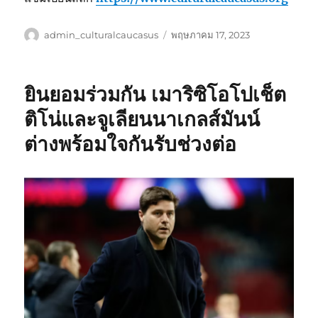
ผู้
เขียน
admin_culturalcaucasus
พฤษภาคม 17, 2023
เขียน
เมื่อ
ยินยอมร่วมกัน เมาริซิโอโปเช็ต
ติโน่และจูเลียนนาเกลส์มันน์
ต่างพร้อมใจกันรับช่วงต่อ