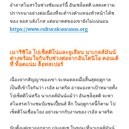
อำลาสโมสรในช่วงซัมเมอร์นี้ อันเชล็อตติ แสดงความ
ปรารถนาอย่างต่อเนื่องที่จะดำรงตำแหน่งหัวหน้าโค้ช
ของ ลอส บลังโกส แต่อนาคตของเขายังไม่แน่นอน
https://www.culturalcaucasus.org
เมาริซิโอ โปเช็ตติโน่และจูเลียน นาเกลส์มันน์
ต่างพร้อมใจกันรับช่วงต่อจากอันโตนิโอ คอนเต้
ที่ ท็อตแน่ม ฮ็อทสเปอร์
เนื่องจากสัญญาของเขา จะหมดลงเมื่อสิ้นสุดฤดูกาล
เป็นที่เข้าใจกันว่า เรอัล มาดริด อาจมองหาเป้าหมายทั้ง
โปเช็ตติโน่หรือ นาเกลส์มันน์แม้ว่า อันเชล็อตติ จะพา
สโมสรคว้าแชมป์แชมเปี้ยนส์ ลีก ในฤดูกาลนี้ก็ตาม โป
เช็ตติโน่เชื่อมโยง อย่างมากกับงานของ เรอัล มาดริด
นับตั้งแต่เขาออกจาก เปแอสเช ในขณะที่นาเกลส์มันน์