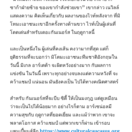
ซาก้าฝ่ายซ้าย ของเขากำลังช่วยเขา” เขากล่าว เนวิลล์
แสดงความ คิดเห็นเกี่ยวกับ ผลงานของไวท์หลังจาก ที่มิ
โทมะเอาชนะเขาอีกครั้งทางด้านขวา ไวท์เป็นผู้เล่นที่
โดดเด่นสำหรับเดอะกันเนอร์ส ในฤดูกาลนี้
และเป็นหนึ่งใน ผู้เล่นที่คงเส้น คงวามากที่สุด แต่ก็
ยุติธรรมที่จะบอกว่า มิโตมะเอาชนะทีมชาติอังกฤษใน
วันนี้ มิเกล อาร์เตต้า จะผิดหวังอย่างมาก กับผลการ
แข่งขัน ในวันนี้ เพราะทุกอย่างจบลงแต่ความหวังที่ จะ
คว้าแชมป์ แน่นอน มันยังคงเป็น ไปได้ทางคณิตศาสตร์
สำหรับ กันเนอร์สที่จะบีบ ซิตี้ ให้เป็นมงกุฎ แต่ดูเหมือน
ว่าจะเป็นไปได้น้อยมาก อย่างไรก็ตาม อาร์เซน่อลมี
ความสุขกับ ฤดูกาลที่ยอดเยี่ยม และแม้ว่าพวก เขาจะ
พลาดโอกาส คว้าแชมป์ แต่พวกเขาก็ผ่าน เข้ารอบ
แชมเปี้ยนส์ลีก
https://www.culturalcaucasus.org