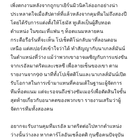
เพิ่งตกงานหลังจากถูกบาเยิร์นมิวนิคไล่ออกอย่างน่า
ประหลาดใจเมื่อสัปดาห์ที่แล้วหลังจากคุมทีมไม่ถึงสองปี
โดยได้รับการแต่งตั้งให้โธมัส ทูเคิลเป็นผู้สืบทอด
ตำแหน่ง ในขณะที่แฟน ๆ ท็อตแนมหลายคน
กระตือรือร้นที่จะเห็น โปเช็ตติโน่กลับมาที่ลอนดอน
เหนือ แต่สเปอร์สเข้าใจว่าได้ ทำสัญญากับนาเกลส์มันน์
ในตำแหน่งที่ว่าง แม้ว่าพวกเขาอาจเผชิญกับการแข่งขัน
จากเรอัลมาดริดและเชลซี เพื่อลายเซ็นของเขา ตาม
รายงานจาก90 นาทีทั้งโปเช็ตติโนและนาเกลส์มันน์เปิด
รับโอกาสในการเข้ามาแทนที่คอนเต้ในฐานะผู้จัดการ
ทีมท็อตแนม แต่จะรอจนถึงช่วงซัมเมอร์เพื่อตัดสินใจขั้น
สุดท้ายเกี่ยวกับอนาคตของพวกเขา รายงานเสริมว่าผู้
จัดการทีมทั้งสองคน
อยากจะรับงานคุมทีมเรอัล มาดริดต่อไปหากตำแหน่ง
ว่างนั้นว่างลง หากคาร์โลอันเชล็อตติ กุนซือคนปัจจุบัน