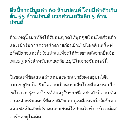
ดีลนี้อาจมีมูลค่า 60 ล้านปอนด์ โดยมีค่าตัวเริ่ม
ต้น 55 ล้านปอนด์ บวกส่วนเสริมอีก 5 ล้าน
ปอนด์
ด้วยเหตุนี้ เมาท์จึงได้รับอนุญาตให้พูดคุยเงื่อนไขส่วนตัว
และเข้ารับการตรวจร่างกายก่อนย้ายไปโอลด์ แทร็ฟฟ
อร์ดปีศาจแดงตั้งใจแน่วแน่ที่จะได้ตัวเขาหลังจากยื่นข้อ
เสนอ 3 ครั้งสำหรับนักเตะวัย 24 ปีในช่วงซัมเมอร์นี้
ในขณะที่ข้อเสนอล่าสุดของพวกเขายังคงอยู่บนโต๊ะ
แมนฯ ยูไนเต็ดเริ่มไล่ตามเป้าหมายอื่นโดยมีมอยเซส ไก
เซโด ดาวรุ่งของไบรท์ตันอยู่ในรายชื่ออย่างไรก็ตาม ข้อ
ตกลงสำหรับสตาร์ทีมชาติอังกฤษดูเหมือนจะใกล้เข้ามา
แล้ว ซึ่งเป็นสิ่งที่สร้างความยินดีให้กับดไวท์ ยอร์ค อดีตส
ตาร์ของยูไนเต็ด