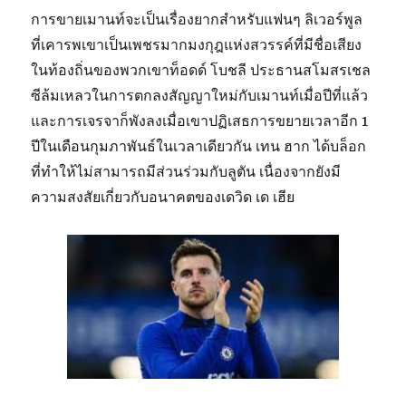
การขายเมานท์จะเป็นเรื่องยากสำหรับแฟนๆ ลิเวอร์พูล
ที่เคารพเขาเป็นเพชรมากมงกุฎแห่งสวรรค์ที่มีชื่อเสียง
ในท้องถิ่นของพวกเขาท็อดด์ โบชลี ประธานสโมสรเชล
ซีล้มเหลวในการตกลงสัญญาใหม่กับเมานท์เมื่อปีที่แล้ว
และการเจรจาก็พังลงเมื่อเขาปฏิเสธการขยายเวลาอีก 1
ปีในเดือนกุมภาพันธ์ในเวลาเดียวกัน เทน ฮาก ได้บล็อก
ที่ทำให้ไม่สามารถมีส่วนร่วมกับลูตัน เนื่องจากยังมี
ความสงสัยเกี่ยวกับอนาคตของเดวิด เด เฮีย