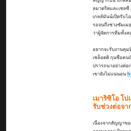
สัญญากับนาเกลส์มั
ลมาดริดและเชลซี 
เกลส์มันน์เปิดรับ
รอจนถึงช่วงซัมเมอ
ว่าผู้จัดการทีมทั้ง
อยากจะรับงานคุมท
เชล็อตติ กุนซือคน
ปรารถนาอย่างต่อเ
เขายังไม่แน่นอน
h
เมาริซิโอ โป
รับช่วงต่อจา
เนื่องจากสัญญาของเ