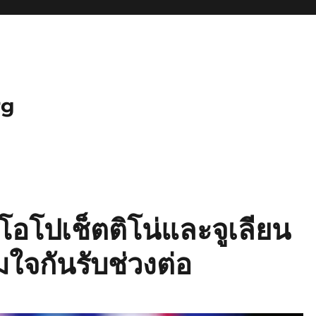
rg
ิโอโปเช็ตติโน่และจูเลียน
มใจกันรับช่วงต่อ