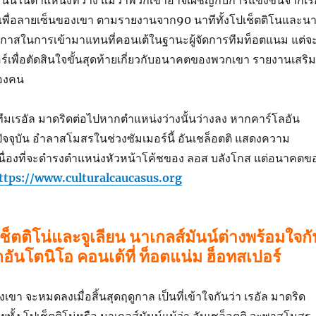
นน์ในตำแหน่งที่ว่าง แม้ว่าพวกเขาอาจเผชิญกับการแข่งขันจากเรอ
เพื่อลายเซ็นของเขา ตามรายงานจาก90 นาทีทั้งโปเช็ตติโนและน
โอกาสในการเข้ามาแทนที่คอนเต้ในฐานะผู้จัดการทีมท็อตแนม แต่จ
ร์เพื่อตัดสินใจขั้นสุดท้ายเกี่ยวกับอนาคตของพวกเขา รายงานเสริม
สองคน
ีมเรอัล มาดริดต่อไปหากตำแหน่งว่างนั้นว่างลง หากคาร์โลอัน
ปัจจุบัน อำลาสโมสรในช่วงซัมเมอร์นี้ อันเชล็อตติ แสดงความ
นื่องที่จะดำรงตำแหน่งหัวหน้าโค้ชของ ลอส บลังโกส แต่อนาคตข
ttps://www.culturalcaucasus.org
เช็ตติโน่และจูเลียน นาเกลส์มันน์ต่างพร้อมใจกั
กอันโตนิโอ คอนเต้ที่ ท็อตแน่ม ฮ็อทสเปอร์
ขา จะหมดลงเมื่อสิ้นสุดฤดูกาล เป็นที่เข้าใจกันว่า เรอัล มาดริด