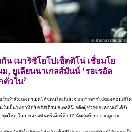
กัน เมาริซิโอโปเช็ตติโน่ เชื่อมโย
ม, ยูเลียนนาเกลส์มันน์ ‘รอเรอัล
กตัวใน’
อร์สกำลังมองหาเฮดโค้ชคนใหม่หลังจากการจากไปของคอนเต้โด
นเย็นวันอาทิตย์ คริสเตียน สเตลลินี อดีตผู้ช่วยของคอนเต้ได้รับ
ีมชุดใหญ่ในการแข่งขันพรีเมียร์ลีก 10 นัดสุดท้ายของฤดูกาล