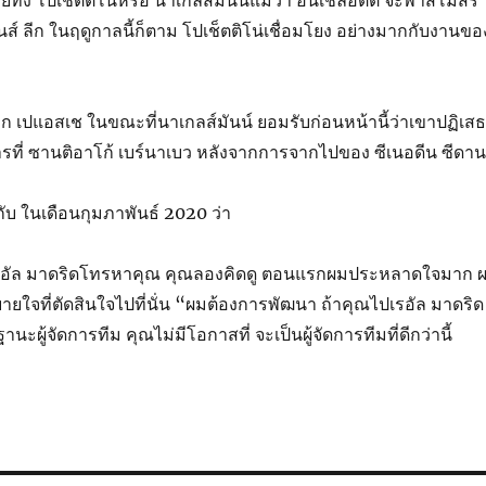
ั้ง โปเช็ตติโน่หรือ นาเกลส์มันน์แม้ว่า อันเชล็อตติ จะพาสโมสร
นส์ ลีก ในฤดูกาลนี้ก็ตาม โปเช็ตติโน่เชื่อมโยง อย่างมากกับงานขอ
าก เปแอสเช ในขณะที่นาเกลส์มันน์ ยอมรับก่อนหน้านี้ว่าเขาปฏิเสธ
ที่ ซานติอาโก้ เบร์นาเบว หลังจากการจากไปของ ซีเนอดีน ซีดาน
กับ ในเดือนกุมภาพันธ์ 2020 ว่า
้าเรอัล มาดริดโทรหาคุณ คุณลองคิดดู ตอนแรกผมประหลาดใจมาก 
สบายใจที่ตัดสินใจไปที่นั่น “ผมต้องการพัฒนา ถ้าคุณไปเรอัล มาดริด
ะผู้จัดการทีม คุณไม่มีโอกาสที่ จะเป็นผู้จัดการทีมที่ดีกว่านี้