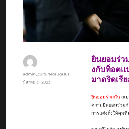
ยินยอมร่วม
งกับท็อตแน
ผู้
admin_culturalcaucasus
มาดริดเรีย
เขียน
เขียน
มีนาคม 31, 2023
เมื่อ
ยินยอมร่วมกัน
สเป
ความยินยอมร่วมกันใ
การแต่งตั้งให้คุมท