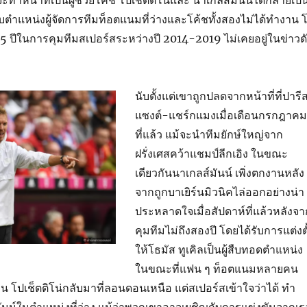
ะทำหน้าที่เป็นผู้ช่วยโค้ช โปเช็ตติโน่และ นาเกลส์มันน์ได้กลายเป็
ับตำแหน่งผู้จัดการทีมท็อตแนมที่ว่างและโค้ชทั้งสองไม่ได้ทำงาน 
า 5 ปีในการคุมทีมสเปอร์สระหว่างปี 2014-2019 ไม่เคยอยู่ในข่าวด
นับตั้งแต่เขาถูกปลดจากหน้าที่ที่ปารี
แซงต์-แชร์กแมงเมื่อเดือนกรกฎาคม
ที่แล้ว แม้จะนำทีมยักษ์ใหญ่จาก
ฝรั่งเศสคว้าแชมป์ลีกเอิง ในขณะ
เดียวกันนาเกลส์มันน์ เพิ่งตกงานหลัง
จากถูกบาเยิร์นมิวนิคไล่ออกอย่างน่า
ประหลาดใจเมื่อสัปดาห์ที่แล้วหลังจา
คุมทีมไม่ถึงสองปี โดยได้รับการแต่งตั
ให้โธมัส ทูเคิลเป็นผู้สืบทอดตำแหน่ง
ในขณะที่แฟน ๆ ท็อตแนมหลายคน
ห็น โปเช็ตติโน่กลับมาที่ลอนดอนเหนือ แต่สเปอร์สเข้าใจว่าได้ ทำ